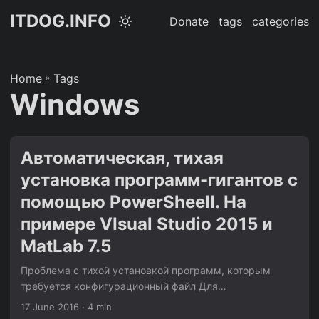
ITDOG.INFO
Donate
tags
categories
Home
»
Tags
Windows
Автоматическая, тихая
установка программ-гигантов с
помощью PowerSheell. На
примере VIsual Studio 2015 и
MatLab 7.5
Проблема с тихой установкой программ, которым
требуется конфигурационный файл Для
автоматической установки программ в домене MS
17 June 2016
· 4 min
существуют разные продукты как от самих MS так и от